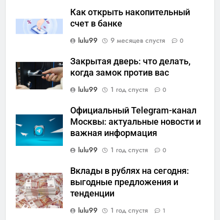
Как открыть накопительный
счет в банке
lulu99
9 месяцев спустя
0
Закрытая дверь: что делать,
когда замок против вас
lulu99
1 год спустя
0
Официальный Telegram-канал
Москвы: актуальные новости и
важная информация
lulu99
1 год спустя
0
Вклады в рублях на сегодня:
выгодные предложения и
тенденции
lulu99
1 год спустя
1