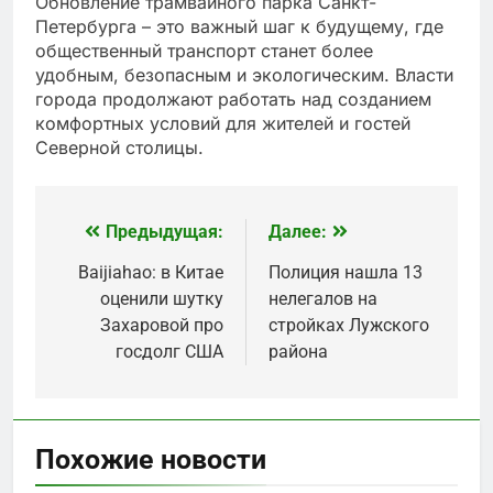
Обновление трамвайного парка Санкт-
Петербурга – это важный шаг к будущему, где
общественный транспорт станет более
удобным, безопасным и экологическим. Власти
города продолжают работать над созданием
комфортных условий для жителей и гостей
Северной столицы.
Предыдущая:
Далее:
Навигация
по
Baijiahao: в Китае
Полиция нашла 13
оценили шутку
нелегалов на
записям
Захаровой про
стройках Лужского
госдолг США
района
Похожие новости