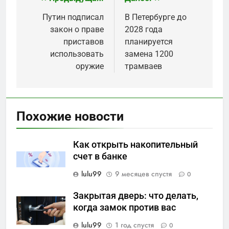
Навигация
по
Путин подписал
В Петербурге до
закон о праве
2028 года
записям
приставов
планируется
использовать
замена 1200
оружие
трамваев
Похожие новости
Как открыть накопительный
счет в банке
lulu99
9 месяцев спустя
0
Закрытая дверь: что делать,
когда замок против вас
lulu99
1 год спустя
0