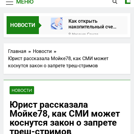
МЕНЮ
Как открыть
НОВОСТИ
накопительный счет
в банке
9 Месяцев Спустя
Закрытая дверь: что
делать, когда замок
Главная
Новости
против вас
1 Год Спустя
Юрист рассказала Мойке78, как СМИ может
Официальный
коснутся закон о запрете треш-стримов
Telegram-канал
Москвы: актуальные
1 Год Спустя
новости и важная
Вклады в рублях на
информация
сегодня: выгодные
НОВОСТИ
предложения и
1 Год Спустя
тенденции
Что такое займы и
Юрист рассказала
как они работают?
Мойке78, как СМИ может
2 Года Спустя
Искусство ювелирных
коснутся закон о запрете
украшений: красота и
треш-стримов
значение
2 Года Спустя