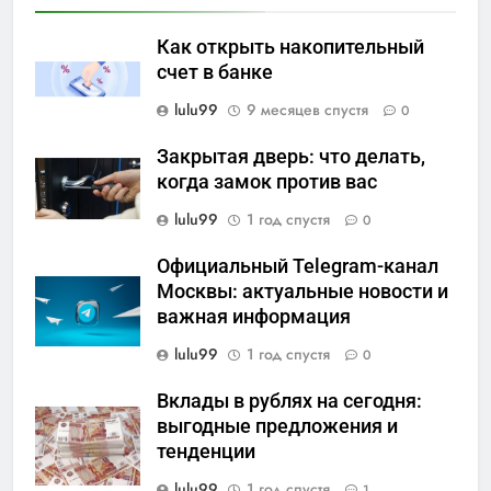
Как открыть накопительный
счет в банке
lulu99
9 месяцев спустя
0
Закрытая дверь: что делать,
когда замок против вас
lulu99
1 год спустя
0
Официальный Telegram-канал
Москвы: актуальные новости и
важная информация
lulu99
1 год спустя
0
Вклады в рублях на сегодня:
выгодные предложения и
тенденции
lulu99
1 год спустя
1