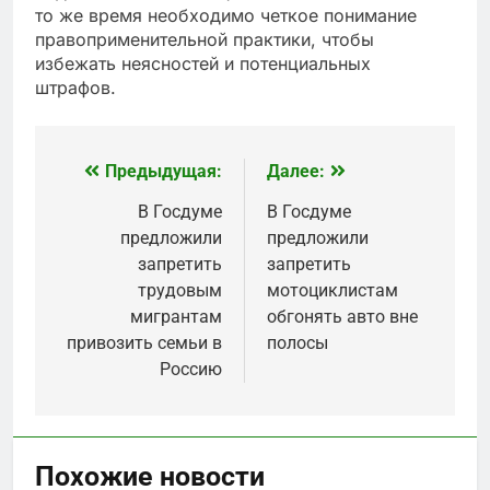
то же время необходимо четкое понимание
правоприменительной практики, чтобы
избежать неясностей и потенциальных
штрафов.
Предыдущая:
Далее:
Навигация
по
В Госдуме
В Госдуме
предложили
предложили
записям
запретить
запретить
трудовым
мотоциклистам
мигрантам
обгонять авто вне
привозить семьи в
полосы
Россию
Похожие новости