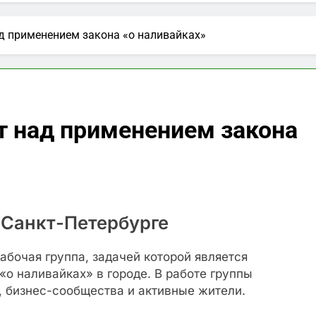
й Telegram-канал Москвы: актуальные новости и важная
д применением закона «о наливайках»
блях на сегодня: выгодные предложения и тенденции
аймы и как они работают?
Искусство ювел
т над применением закона
2 Года Спустя
 Санкт-Петербурге
бочая группа, задачей которой является
«о наливайках» в городе. В работе группы
, бизнес-сообщества и активные жители.