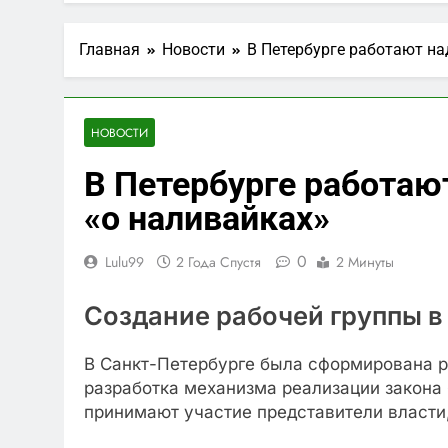
1 Год Спустя
Официальны
Главная
Новости
В Петербурге работают на
1 Год Спустя
Вклады в ру
1 Год Спустя
НОВОСТИ
Что такое з
В Петербурге работаю
2 Года Спустя
«о наливайках»
0
Lulu99
2 Года Спустя
2 Минуты
Создание рабочей группы в
В Санкт-Петербурге была сформирована ра
разработка механизма реализации закона 
принимают участие представители власти