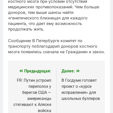
костного мозга при условии отсутствия
медицинских противопоказаний. Чем больше
доноров, тем выше шансы найти
«генетического близнеца» для каждого
пациента, что дает ему возможность
продолжать жить.
Сообщение В Петербурге комитет по
транспорту поблагодарил доноров костного
мозга появились сначала на Гражданин и закон.
Предыдущая:
Далее:
Навигация
по
FR: Путин устроил
В Госдуме готовят
переполох у
проект о «курсе
записям
берегов США —
исправления» для
американцы
школьных буллеров
стягивают к Аляске
войска