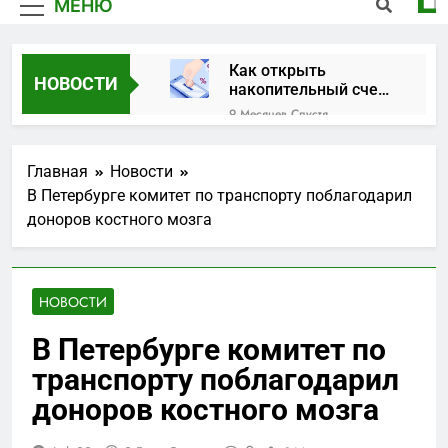
МЕНЮ
Как открыть
НОВОСТИ
накопительный счет
в банке
9 Месяцев Спустя
Закрытая дверь: что
делать, когда замок
Главная
Новости
против вас
1 Год Спустя
В Петербурге комитет по транспорту поблагодарил
Официальный
доноров костного мозга
Telegram-канал
Москвы: актуальные
1 Год Спустя
новости и важная
Вклады в рублях на
информация
сегодня: выгодные
НОВОСТИ
предложения и
1 Год Спустя
тенденции
Что такое займы и
В Петербурге комитет по
как они работают?
транспорту поблагодарил
2 Года Спустя
Искусство ювелирных
доноров костного мозга
украшений: красота и
значение
2 Года Спустя