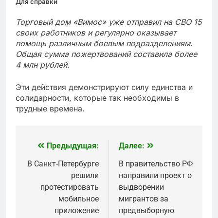
Для справки
Торговый дом «Вимос» уже отправил на СВО 15
своих работников и регулярно оказывает
помощь различным боевым подразделениям.
Общая сумма пожертвований составила более
4 млн рублей.
Эти действия демонстрируют силу единства и
солидарности, которые так необходимы в
трудные времена.
Предыдущая:
Далее:
Навигация
по
В Санкт-Петербурге
В правительство РФ
решили
направили проект о
записям
протестировать
выдворении
мобильное
мигрантов за
приложение
предвыборную