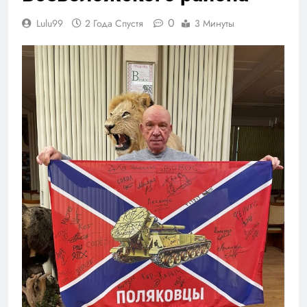
0
Lulu99
2 Года Спустя
3 Минуты