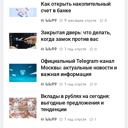
Как открыть накопительный
счет в банке
lulu99
9 месяцев спустя
0
Закрытая дверь: что делать,
когда замок против вас
lulu99
1 год спустя
0
Официальный Telegram-канал
Москвы: актуальные новости и
важная информация
lulu99
1 год спустя
0
Вклады в рублях на сегодня:
выгодные предложения и
тенденции
lulu99
1 год спустя
1