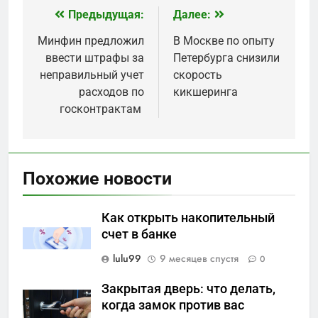
Предыдущая:
Далее:
Навигация
по
Минфин предложил
В Москве по опыту
ввести штрафы за
Петербурга снизили
записям
неправильный учет
скорость
расходов по
кикшеринга
госконтрактам
Похожие новости
Как открыть накопительный
счет в банке
lulu99
9 месяцев спустя
0
Закрытая дверь: что делать,
когда замок против вас