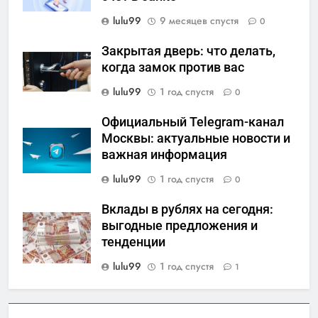
lulu99
9 месяцев спустя
0
Закрытая дверь: что делать,
когда замок против вас
lulu99
1 год спустя
0
Официальный Telegram-канал
Москвы: актуальные новости и
важная информация
lulu99
1 год спустя
0
Вклады в рублях на сегодня:
выгодные предложения и
тенденции
lulu99
1 год спустя
1