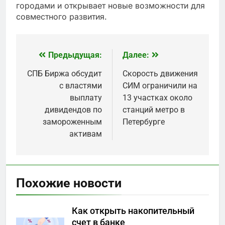
городами и открывает новые возможности для
совместного развития.
Предыдущая:
Далее:
Навигация
по
СПБ Биржа обсудит
Скорость движения
с властями
СИМ ограничили на
записям
выплату
13 участках около
дивидендов по
станций метро в
замороженным
Петербурге
активам
Похожие новости
Как открыть накопительный
счет в банке