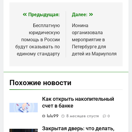
Предыдущая:
Далее:
Навигация
по
Бесплатную
Ионина
юридическую
организовала
записям
помощь в России
мероприятие в
будут оказывать по
Петербурге для
единому стандарту
детей из Мариуполя
Похожие новости
Как открыть накопительный
счет в банке
lulu99
8 месяцев спустя
0
Закрытая дверь: что делать,