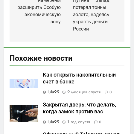
намерены
Путина — Запад
записям
расширить Особую
потерял тонны
экономическую
золота, надеясь
зону
украсть деньги
России
Похожие новости
Как открыть накопительный
счет в банке
lulu99
9 месяцев спустя
0
Закрытая дверь: что делать,
когда замок против вас
lulu99
1 год спустя
0