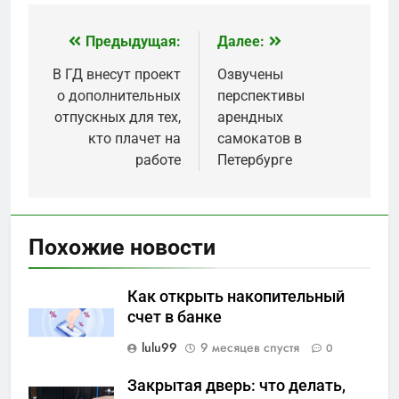
Предыдущая:
Далее:
Навигация
по
В ГД внесут проект
Озвучены
о дополнительных
перспективы
записям
отпускных для тех,
арендных
кто плачет на
самокатов в
работе
Петербурге
Похожие новости
Как открыть накопительный
счет в банке
lulu99
9 месяцев спустя
0
Закрытая дверь: что делать,