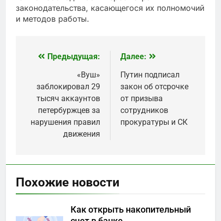
законодательства, касающегося их полномочий
и методов работы.
Предыдущая:
Далее:
Навигация
по
«Вуш»
Путин подписал
заблокировал 29
закон об отсрочке
записям
тысяч аккаунтов
от призыва
петербуржцев за
сотрудников
нарушения правил
прокуратуры и СК
движения
Похожие новости
Как открыть накопительный
счет в банке