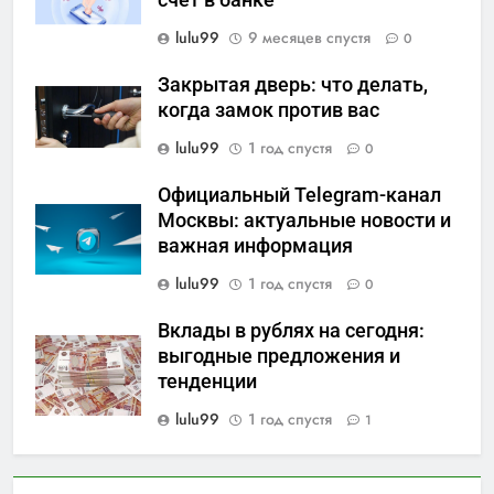
lulu99
9 месяцев спустя
0
Закрытая дверь: что делать,
когда замок против вас
lulu99
1 год спустя
0
Официальный Telegram-канал
Москвы: актуальные новости и
важная информация
lulu99
1 год спустя
0
Вклады в рублях на сегодня:
выгодные предложения и
тенденции
lulu99
1 год спустя
1