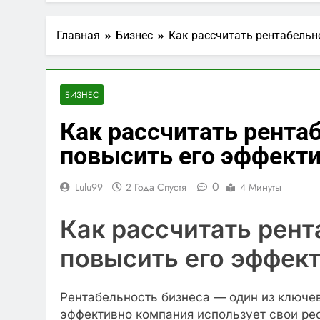
1 Год Спустя
Официальны
Главная
Бизнес
Как рассчитать рентабельн
1 Год Спустя
Вклады в ру
1 Год Спустя
БИЗНЕС
Что такое з
Как рассчитать рента
2 Года Спустя
повысить его эффект
0
Lulu99
2 Года Спустя
4 Минуты
Как рассчитать рент
повысить его эффек
Рентабельность бизнеса — один из ключев
эффективно компания использует свои рес