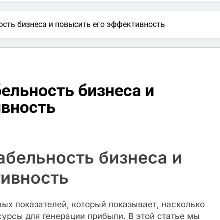
й Telegram-канал Москвы: актуальные новости и важная
ость бизнеса и повысить его эффективность
блях на сегодня: выгодные предложения и тенденции
аймы и как они работают?
Искусство ювел
бельность бизнеса и
2 Года Спустя
ивность
абельность бизнеса и
тивность
ых показателей, который показывает, насколько
урсы для генерации прибыли. В этой статье мы