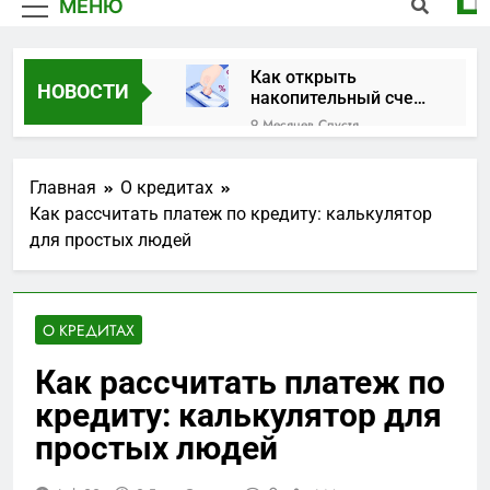
МЕНЮ
Как открыть
НОВОСТИ
накопительный счет
в банке
9 Месяцев Спустя
Закрытая дверь: что
делать, когда замок
Главная
О кредитах
против вас
1 Год Спустя
Как рассчитать платеж по кредиту: калькулятор
Официальный
для простых людей
Telegram-канал
Москвы: актуальные
1 Год Спустя
новости и важная
Вклады в рублях на
информация
сегодня: выгодные
О КРЕДИТАХ
предложения и
1 Год Спустя
тенденции
Что такое займы и
Как рассчитать платеж по
как они работают?
кредиту: калькулятор для
2 Года Спустя
Искусство ювелирных
простых людей
украшений: красота и
значение
2 Года Спустя