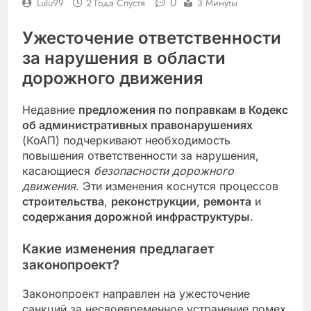
0
Lulu99
2 Года Спустя
3 Минуты
Ужесточение ответственности
за нарушения в области
дорожного движения
Недавние
предложения по поправкам в Кодекс
об административных правонарушениях
(КоАП) подчеркивают необходимость
повышения ответственности за нарушения,
касающиеся
безопасности дорожного
движения
. Эти изменения коснутся процессов
строительства
,
реконструкции
,
ремонта
и
содержания дорожной инфраструктуры
.
Какие изменения предлагает
законопроект?
Законопроект направлен на ужесточение
санкций за несвоевременное устранение помех