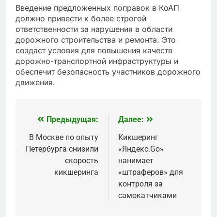
Введение предложенных поправок в КоАП
должно привести к более строгой
ответственности за нарушения в области
дорожного строительства и ремонта. Это
создаст условия для повышения качеств
дорожно-транспортной инфраструктуры и
обеспечит безопасность участников дорожного
движения.
Предыдущая:
Далее:
Навигация
по
В Москве по опыту
Кикшеринг
Петербурга снизили
«Яндекс.Go»
записям
скорость
нанимает
кикшеринга
«штраферов» для
контроля за
самокатчиками