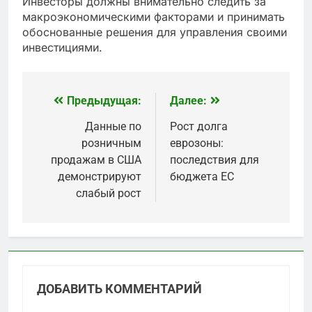
Инвесторы должны внимательно следить за
макроэкономическими факторами и принимать
обоснованные решения для управления своими
инвестициями.
Предыдущая:
Далее:
Навигация
по
Данные по
Рост долга
розничным
еврозоны:
записям
продажам в США
последствия для
демонстрируют
бюджета ЕС
слабый рост
ДОБАВИТЬ КОММЕНТАРИЙ