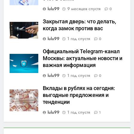
lulu99
9 месяцев спустя
0
Закрытая дверь: что делать,
когда замок против вас
lulu99
1 год спустя
0
Официальный Telegram-канал
Москвы: актуальные новости и
важная информация
lulu99
1 год спустя
0
Вклады в рублях на сегодня:
выгодные предложения и
тенденции
lulu99
1 год спустя
1