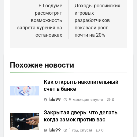
по
В Госдуме
Доходы российских
рассмотрят
игровых
записям
возможность
разработчиков
запрета курения на
показали рост
остановках
почти на 20%
Похожие новости
Как открыть накопительный
счет в банке
lulu99
9 месяцев спустя
0
Закрытая дверь: что делать,
когда замок против вас
lulu99
1 год спустя
0