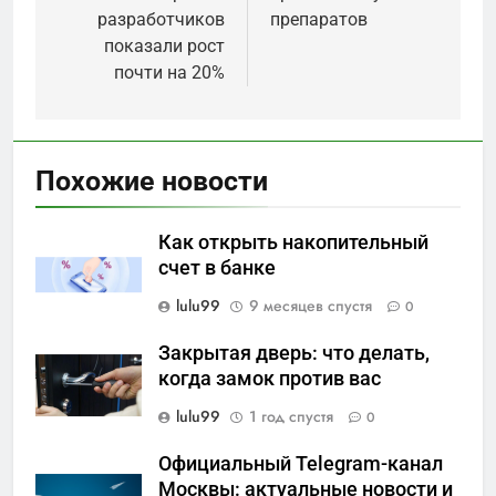
записям
разработчиков
препаратов
показали рост
почти на 20%
Похожие новости
Как открыть накопительный
счет в банке
lulu99
9 месяцев спустя
0
Закрытая дверь: что делать,
когда замок против вас
lulu99
1 год спустя
0
Официальный Telegram-канал
Москвы: актуальные новости и