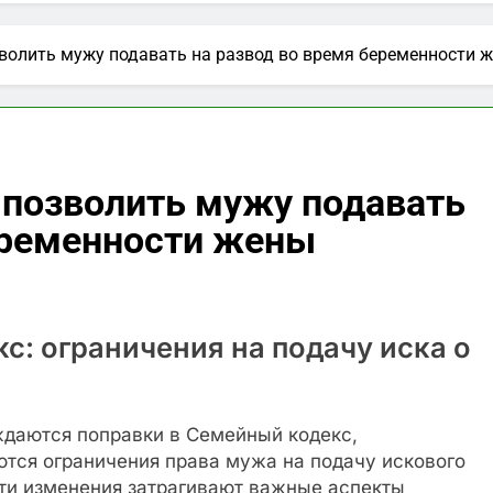
й Telegram-канал Москвы: актуальные новости и важная
волить мужу подавать на развод во время беременности 
блях на сегодня: выгодные предложения и тенденции
аймы и как они работают?
Искусство ювел
 позволить мужу подавать
2 Года Спустя
еременности жены
с: ограничения на подачу иска о
ждаются поправки в Семейный кодекс,
ются ограничения права мужа на подачу искового
Эти изменения затрагивают важные аспекты