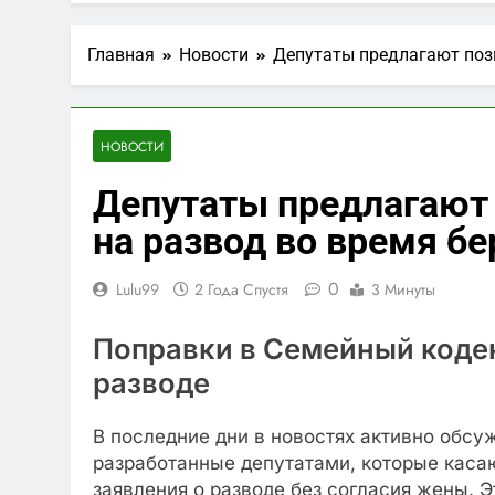
1 Год Спустя
Официальны
Главная
Новости
Депутаты предлагают поз
1 Год Спустя
Вклады в ру
1 Год Спустя
НОВОСТИ
Что такое з
Депутаты предлагают
2 Года Спустя
на развод во время б
0
Lulu99
2 Года Спустя
3 Минуты
Поправки в Семейный кодек
разводе
В последние дни в новостях активно обсу
разработанные депутатами, которые каса
заявления о разводе без согласия жены. 