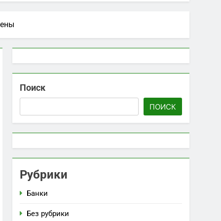
 информация
жены
ирных украшений: красота и значение
Поиск
ПОИСК
Рубрики
Банки
Без рубрики