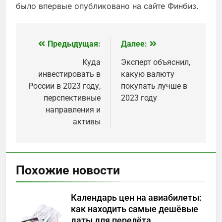
было впервые опубликовано на сайте Финбиз.
Предыдущая:
Далее:
Навигация
по
Куда
Эксперт объяснил,
инвестировать в
какую валюту
записям
России в 2023 году,
покупать лучше в
перспективные
2023 году
направления и
активы
Похожие новости
Календарь цен на авиабилеты:
как находить самые дешёвые
даты для перелёта